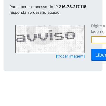
Para liberar o acesso
do IP
216.73.217.115
,
responda ao desafio abaixo.
Digite 
lado no
[trocar imagem]